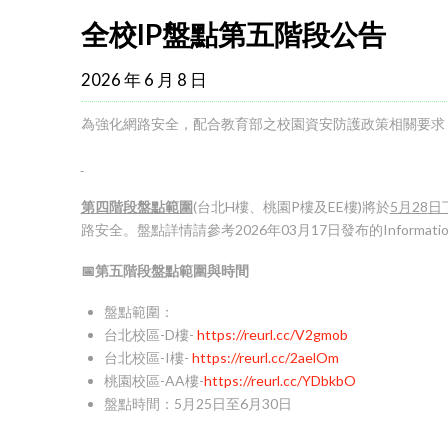
全校IP盤點第五階段公告
2026 年 6 月 8 日
為強化網路安全，配合教育部之校園資安防護政策相關要求
第四階段盤點範圍
(台北H樓、桃園P樓及EE樓)將於
5
月
28
日
路安全。盤點詳情請參考2026年03月17日發布的Informati
📅
第五階段
盤點範圍與時間
盤點範圍：
台北校區-D樓-
https://reurl.cc/V2gmob
台北校區-I樓-
https://reurl.cc/2aelOm
桃園校區-AA樓-
https://reurl.cc/YDbkbO
盤點時間：5月25日至6月30日