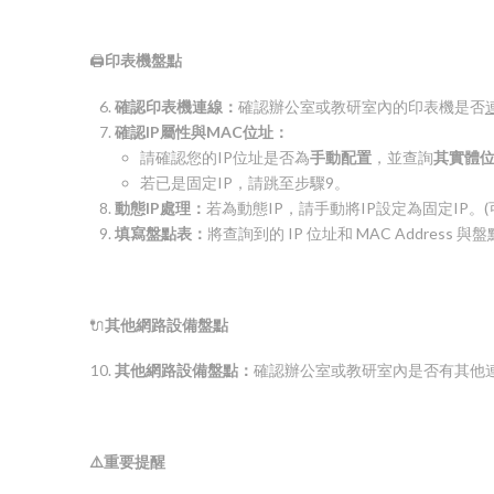
🖨️
印表機盤點
確認印表機連線：
確認辦公室或教研室內的印表機是否
確認
IP
屬性與
MAC
位址：
請確認您的IP位址是否為
手動配置
，並查詢
其實體
若已是固定IP，請跳至步驟9。
動態
IP
處理：
若為動態IP，請手動將IP設定為固定IP。
填寫盤點表：
將查詢到的 IP 位址和 MAC Addres
🔌
其他網路設備盤點
其他網路設備盤點：
確認辦公室或教研室內是否有其他連
⚠
重要提醒