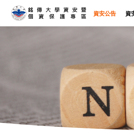
資安公告
資