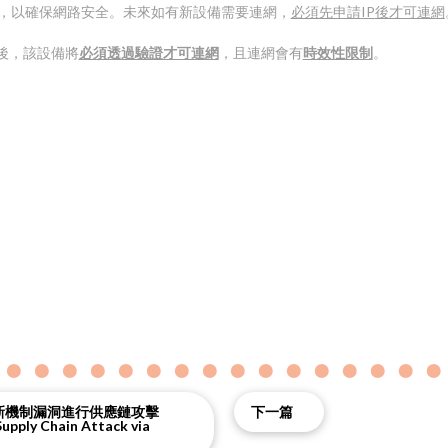
，以確保網路安全。未來如有新設備需要連網，
必須先申請
IP
後才可連網
後，該設備將
必須透過驗證才可連網
，且連網會有
時效性限制
。
更新機制漏洞進行供應鏈攻擊
下一篇
upply Chain Attack via