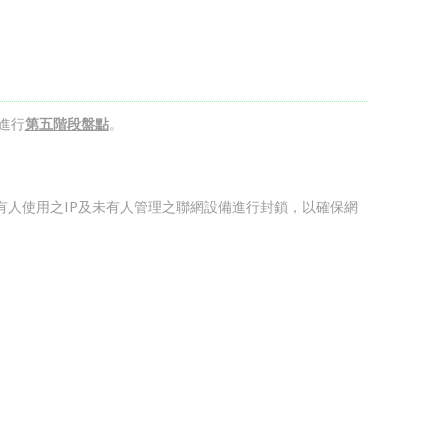
進行
第五階段盤點
。
有人使用之IP及未有人管理之聯網設備進行封鎖，以確保網