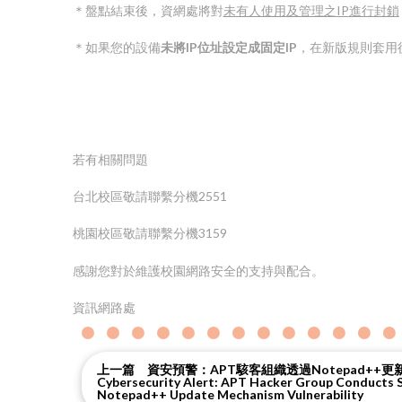
＊盤點結束後，資網處將對
未有人使用及管理之
IP
進行封鎖
＊如果您的設備
未將
IP
位址設定成固定
IP
，在新版規則套用
若有相關問題
台北校區敬請聯繫分機2551
桃園校區敬請聯繫分機3159
感謝您對於維護校園網路安全的支持與配合。
資訊網路處
上一篇 資安預警：APT駭客組織透過Notepad++
Cybersecurity Alert: APT Hacker Group Conducts S
Notepad++ Update Mechanism Vulnerability