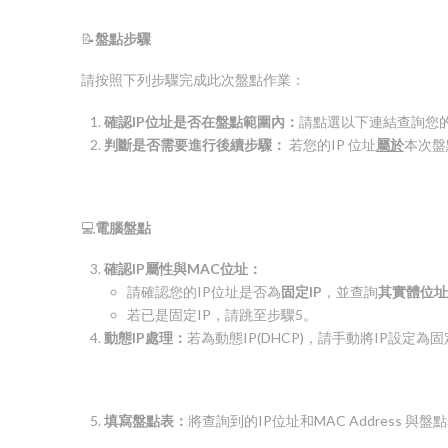
📝
盤點步驟
請按照下列步驟完成此次盤點作業：
確認
IP
位址是否在盤點範圍內：
請點選以下連結查詢您的 
判斷是否需要進行後續步驟：
若您的IP 位址
屬於
本次盤
💻
電腦盤點
確認
IP
屬性與
MAC
位址：
請確認您的IP位址是否為
固定
IP
，並查詢
其實體位址
若已是固定IP，請跳至步驟5。
動態
IP
處理：
若為動態IP(DHCP)，請手動將IP設定為固
填寫盤點表：
將查詢到的IP位址和MAC Address 