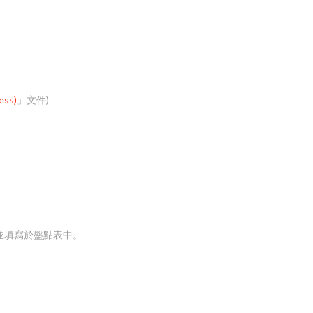
ss)
」文件)
並填寫於盤點表中。